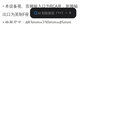
•
本设备视、音频输入口为RCA座，射频输
出口为英制F座
•
外形尺寸：483mm×230mm×45mm
•
重量： 2.7Kg
2500MB
版权所有©2011 PBI- 北京加维通讯电子技术有限公司
京ICP备05016706号 京公安网备11010802013983号