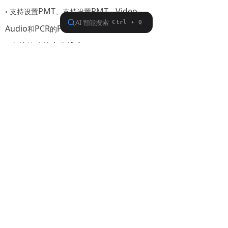
PMT
PMT
Video
•
支持设置
、支持设置
、
、
Audio
PCR
PID
和
的
•
支持修改输出分辨率
•
可选择
、
、
和
AAC
AAC-HE
AAC-HEv2
MPEG-2 Audio
声音编码
DCP-1000
版权所有©2011 PBI- 北京加维通讯电子技术有限公司
京ICP备05016706号 京公安网备11010802013983号