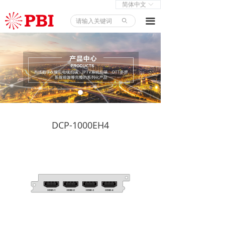
简体中文
ꀅ
首页
끀
ꄙ
产品中心
解决方案
新闻中心
关于我们
DCP-1000EH4