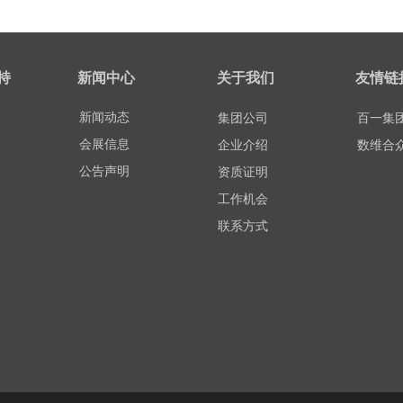
持
新闻中心
关于我们
友情链
新闻动态
集团公司
百一集
会展信息
企业介绍
数维合
公告声明
资质证明
工作机会
联系方式