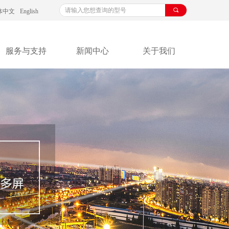
끠
体中文
English
服务与支持
新闻中心
关于我们