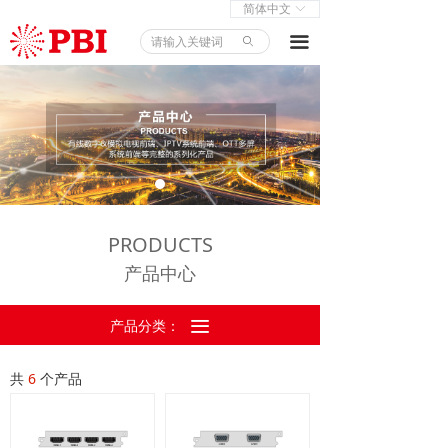
简体中文
ꀅ
首页
끀
ꄙ
产品中心
解决方案
新闻中心
关于我们
PRODUCTS
产品中心
产品分类：
끀
共
6
个产品